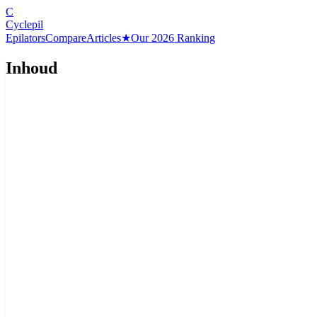
C
Cyclepil
Epilators
Compare
Articles
★
Our 2026 Ranking
Inhoud