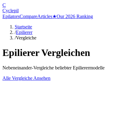
C
Cyclepil
Epilators
Compare
Articles
★
Our 2026 Ranking
Startseite
/
Epilierer
/
Vergleiche
Epilierer Vergleichen
Nebeneinander-Vergleiche beliebter Epilierermodelle
Alle Vergleiche Ansehen