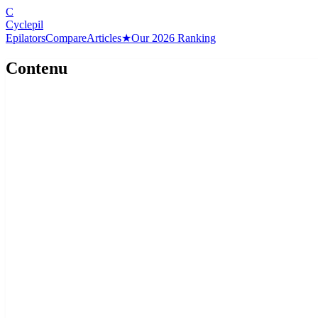
C
Cyclepil
Epilators
Compare
Articles
★
Our 2026 Ranking
Contenu