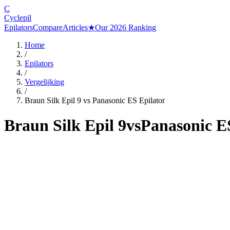
C
Cyclepil
Epilators
Compare
Articles
★
Our 2026 Ranking
Home
/
Epilators
/
Vergelijking
/
Braun Silk Epil 9
vs
Panasonic ES Epilator
Braun Silk Epil 9
vs
Panasonic E