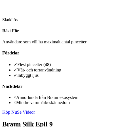
Sladdlös
Bäst För
Användare som vill ha maximalt antal pincetter
Fördelar
✓
Flest pincetter (48)
✓
Våt- och torranvändning
✓
Inbyggt ljus
Nackdelar
×
Annorlunda från Braun-ekosystem
×
Mindre varumärkeskännedom
Köp Nu
Se Videor
Braun Silk Epil 9