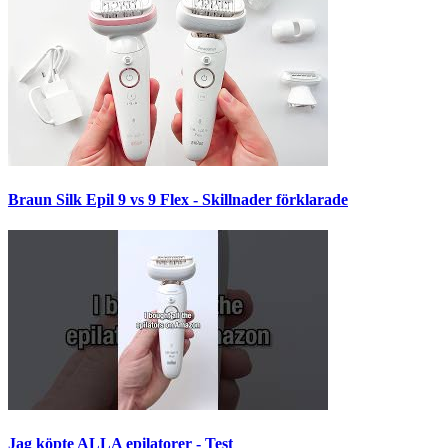
Braun Silk Epil 9 vs 9 Flex - Skillnader förklarade
Jag köpte ALLA epilatorer - Test