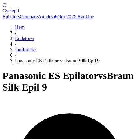
C
Cyclepil
Epilators
Compare
Articles
★
Our 2026 Ranking
Hem
/
Epilatorer
/
Jämförelse
/
Panasonic ES Epilator
vs
Braun Silk Epil 9
Panasonic ES Epilator
vs
Braun
Silk Epil 9