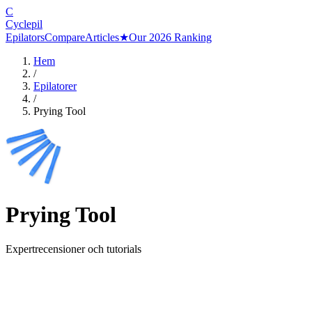
C
Cyclepil
Epilators
Compare
Articles
★
Our 2026 Ranking
Hem
/
Epilatorer
/
Prying Tool
Prying Tool
Expertrecensioner och tutorials